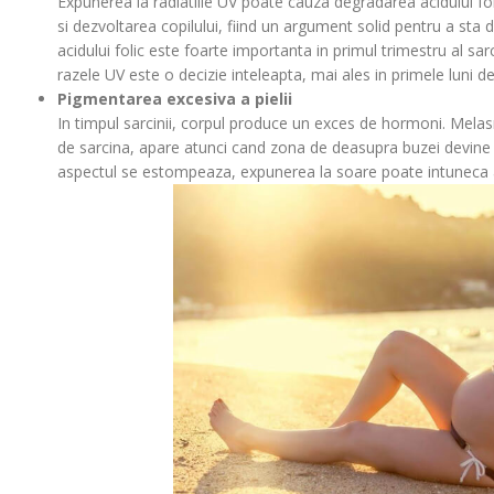
Expunerea la radiatiile UV poate cauza degradarea acidului fo
si dezvoltarea copilului, fiind un argument solid pentru a sta 
acidului folic este foarte importanta in primul trimestru al sar
razele UV este o decizie inteleapta, mai ales in primele luni de
Pigmentarea excesiva a pielii
In timpul sarcinii, corpul produce un exces de hormoni. Mel
de sarcina, apare atunci cand zona de deasupra buzei devine
aspectul se estompeaza, expunerea la soare poate intuneca ac