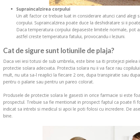
Supraincalzirea corpului
Un alt factor ce trebuie luat in considerare atunci cand alegi 
corpului. Supraincalzirea poate duce la deshidratare si ii poat
Daca temperatura corpului depaseste limitele normale, pot ap
astfel creste temperatura fatului, provocandu-i leziuni.
Cat de sigure sunt lotiunile de plaja?
Daca vei iesi totusi de sub umbrela, este bine sa iti protejezi pielea
protectie solara adecvata. Protectia solara nu ii va face rau copilul
mult, nu uita sa-l reaplici la fiecare 2 ore, dupa transpiratie sau du
pentru o palarie sau pentru un pareo colorat.
Produsele de protectie solara le gasesti in orice farmacie si este foa
prospectul. Trebuie sa fie mentionat in prospect faptul ca poate fi fo
indicat sa intrebi si medicul si apoi le poti folosi cu incredere. De a
bine.