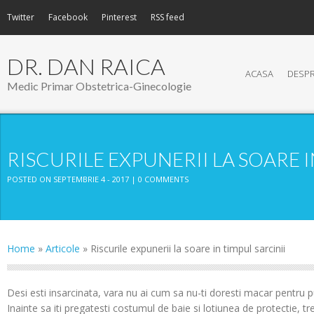
Twitter
Facebook
Pinterest
RSS feed
DR. DAN RAICA
ACASA
DESPR
Medic Primar Obstetrica-Ginecologie
RISCURILE EXPUNERII LA SOARE I
POSTED ON SEPTEMBRIE 4 - 2017 |
0 COMMENTS
Home
»
Articole
»
Riscurile expunerii la soare in timpul sarcinii
Desi esti insarcinata, vara nu ai cum sa nu-ti doresti macar pentru pu
Inainte sa iti pregatesti costumul de baie si lotiunea de protectie, t