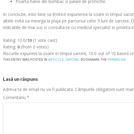
Poarta haine din bumbac si palarii de protectie.
In concluzie, este bine sa limitezi expunerea la soare in timpul sarci
altele evita sa mearga la plaja pe parcursul celor 9 luni de sarcina. 
indicatiile de mai sus si consulta-te cu medicul specialist in privinta tu
Rating: 10.0/
10
(1 vote cast)
Rating:
0
(from 0 votes)
Riscurile expunerii la soare in timpul sarcinii
,
10.0
out of
10
based o
THIS ENTRY WAS POSTED IN
ARTICOLE
,
SARCINA
. BOOKMARK THE
PERMALINK
.
Lasă un răspuns
Adresa ta de email nu va fi publicată.
Câmpurile obligatorii sunt ma
Comentariu
*