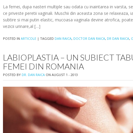
La femei, dupa nasteri multiple sau odata cu inaintarea in varsta, s
ce priveste peretii vaginali. Muschii din aceasta zona se relaxeaza, i
subtire si mai putin elastic, mucoasa vaginala devine atrofica, poate
vezicii urinare,al […]
POSTED IN
ARTICOLE
|
TAGGED
DAN RAICA
,
DOCTOR DAN RAICA
,
DR DAN RAICA
,
G
LABIOPLASTIA – UN SUBIECT TA
FEMEI DIN ROMANIA
POSTED BY
DR. DAN RAICA
ON AUGUST 1 - 2013