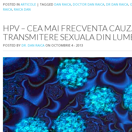
POSTED IN
ARTICOLE
|
TAGGED
DAN RAICA
,
DOCTOR DAN RAICA
,
DR DAN RAICA
,
G
RAICA
,
RAICA DAN
HPV – CEA MAI FRECVENTA CAUZ
TRANSMITERE SEXUALA DIN LUM
POSTED BY
DR. DAN RAICA
ON OCTOMBRIE 4 - 2013