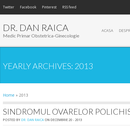
Twitter
Facebook
Pinterest
RSS feed
DR. DAN RAICA
ACASA
DESPR
Medic Primar Obstetrica-Ginecologie
YEARLY ARCHIVES:
2013
Home
»
2013
SINDROMUL OVARELOR POLICHI
POSTED BY
DR. DAN RAICA
ON DECEMBRIE 20 - 2013