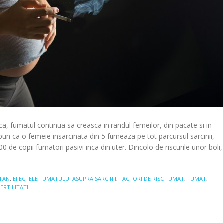
ca, fumatul continua sa creasca in randul femeilor, din pacate si in
 spun ca o femeie insarcinata din 5 fumeaza pe tot parcursul sarcinii,
0 de copii fumatori pasivi inca din uter. Dincolo de riscurile unor boli,
TAN
,
EFECTELE FUMATULUI ASUPRA SARCINII
,
FACTORI DE RISC FUMAT
,
FUMAT
,
ERTILITATII