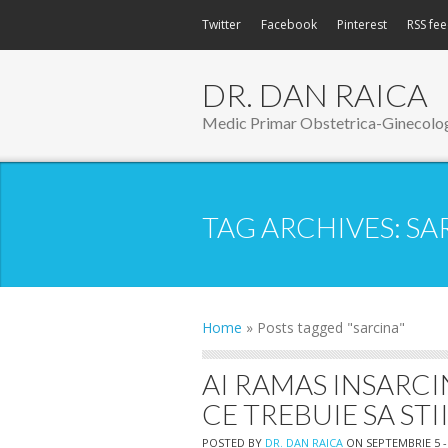
Twitter
Facebook
Pinterest
RSS fe
DR. DAN RAICA
Medic Primar Obstetrica-Ginecolo
TAG ARCHIVES:
SA
Home
»
Posts tagged "sarcina"
AI RAMAS INSARCI
CE TREBUIE SA STII
POSTED BY
DR. DAN RAICA
ON SEPTEMBRIE 5 -