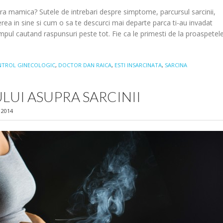
ra mamica? Sutele de intrebari despre simptome, parcursul sarcinii,
erea in sine si cum o sa te descurci mai departe parca ti-au invadat
 timpul cautand raspunsuri peste tot. Fie ca le primesti de la proaspetel
TROL GINECOLOGIC
,
DOCTOR DAN RAICA
,
ESTI INSARCINATA
,
SARCINA
LUI ASUPRA SARCINII
 2014