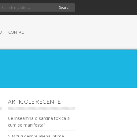
Search
O
CONTACT
ARTICOLE RECENTE
Ce inseamna o sarcina toxica si
cum se manifesta?
5 Mituri despre igiena intima