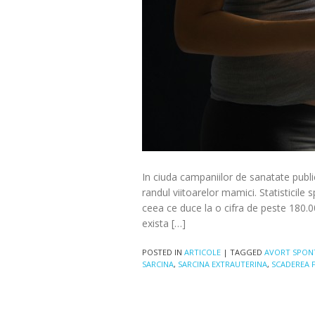
In ciuda campaniilor de sanatate publi
randul viitoarelor mamici. Statisticile
ceea ce duce la o cifra de peste 180.00
exista […]
POSTED IN
ARTICOLE
|
TAGGED
AVORT SPON
SARCINA
,
SARCINA EXTRAUTERINA
,
SCADEREA F
Post navigation